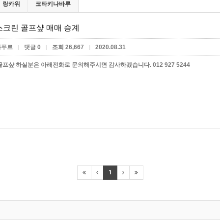
랑카위
코타키나바루
크린 골프샾 매매 승계
룸푸르
댓글 0
조회 26,667
2020.08.31
|
|
|
골프샾 하실분은 아래전화로 문의해주시면 감사하겠습니다. 012 927 5244
1