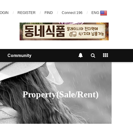
OGIN
REGISTER
FIND
Connect 196
ENG
Community
Property(Sale/Rent)