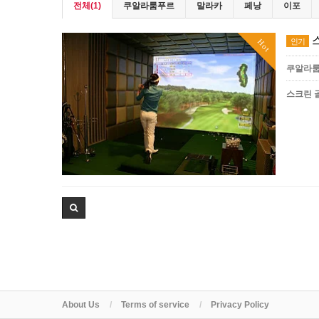
전체(1)
쿠알라룸푸르
말라카
페낭
이포
스
인기
Hot
쿠알라
스크린 
About Us
Terms of service
Privacy Policy