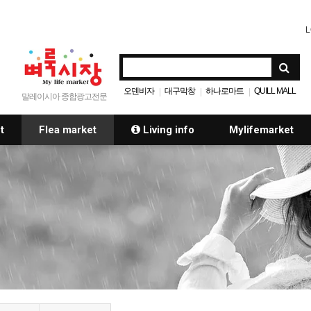
L
오덴비자
대구막창
하나로마트
QUILL MALL
|
|
|
말레이시아 종합광고전문
t
Flea market
Living info
Mylifemarket