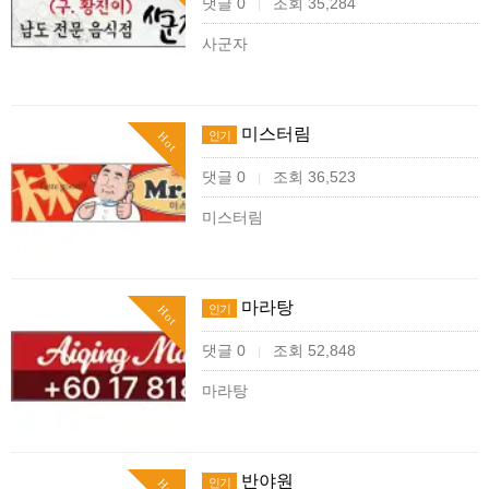
댓글 0
조회 35,284
|
사군자
미스터림
인기
Hot
댓글 0
조회 36,523
|
미스터림
마라탕
인기
Hot
댓글 0
조회 52,848
|
마라탕
반야원
인기
Hot