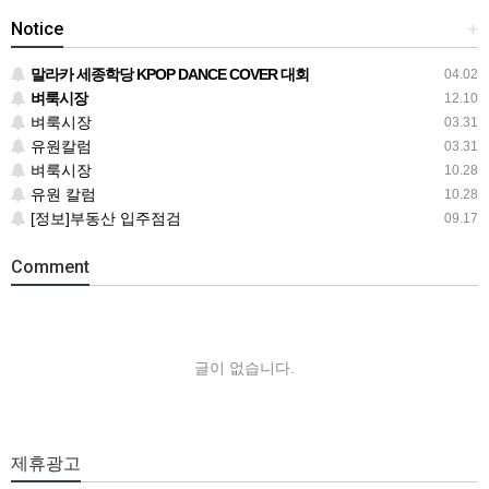
Notice
+
말라카 세종학당 KPOP DANCE COVER 대회
04.02
벼룩시장
12.10
벼룩시장
03.31
유원칼럼
03.31
벼룩시장
10.28
유원 칼럼
10.28
[정보]부동산 입주점검
09.17
Comment
글이 없습니다.
제휴광고