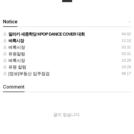
Notice
+
말라카 세종학당 KPOP DANCE COVER 대회
04.02
벼룩시장
12.10
벼룩시장
03.31
유원칼럼
03.31
벼룩시장
10.28
유원 칼럼
10.28
[정보]부동산 입주점검
09.17
Comment
글이 없습니다.