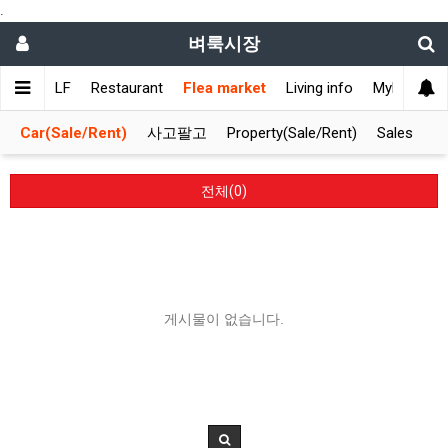
.
벼룩시장
ET
GOLF
Restaurant
Flea market
Living info
Mylifemark
Car(Sale/Rent)
사고팔고
Property(Sale/Rent)
Sales
전체(0)
게시물이 없습니다.