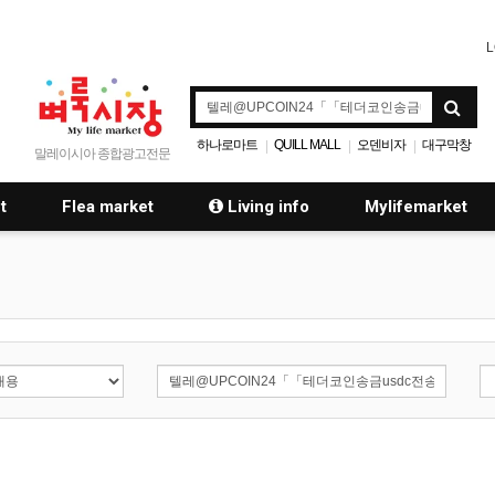
L
하나로마트
QUILL MALL
오덴비자
대구막창
|
|
|
말레이시아 종합광고전문
t
Flea market
Living info
Mylifemarket