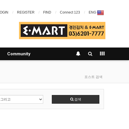
OGIN
REGISTER
FIND
Connect 123
ENG
Community
포스트 검색
검색