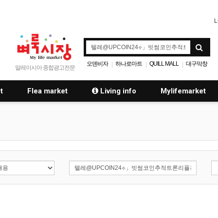
L
오덴비자
하나로마트
QUILL MALL
대구막창
|
|
|
말레이시아 종합광고전문
t
Flea market
Living info
Mylifemarket