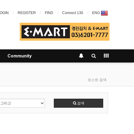
OGIN
REGISTER
FIND
Connect 130
ENG
Community
포스트 검색
검색