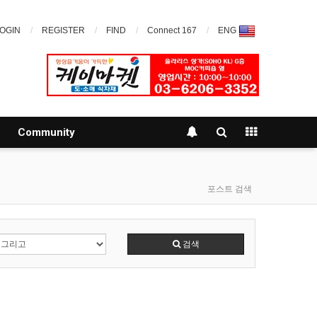
OGIN
REGISTER
FIND
Connect 167
ENG
Community
포스트 검색
검색