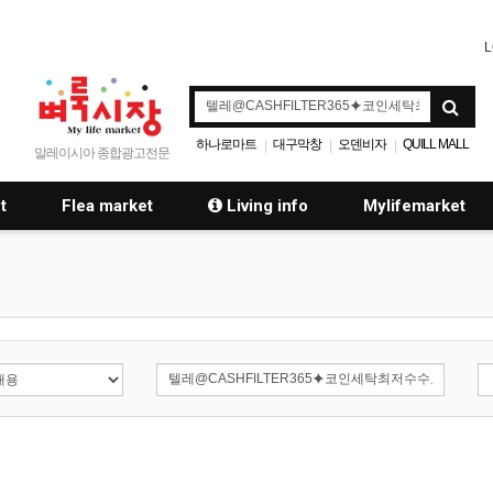
L
하나로마트
대구막창
오덴비자
QUILL MALL
|
|
|
말레이시아 종합광고전문
t
Flea market
Living info
Mylifemarket