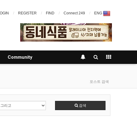
OGIN
REGISTER
FIND
Connect 249
ENG
Community
포스트 검색
검색