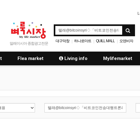
L
대구막창
하나로마트
QUILL MALL
오덴비자
|
|
|
말레이시아 종합광고전문
t
Flea market
Living info
Mylifemarket