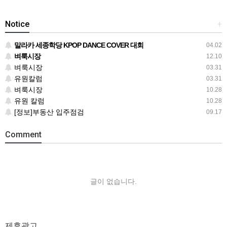
Notice
+
말라카 세종학당 KPOP DANCE COVER 대회
04.02
벼룩시장
12.10
벼룩시장
03.31
유원칼럼
03.31
벼룩시장
10.28
유원 칼럼
10.28
[정보]부동산 입주점검
09.17
Comment
글이 없습니다.
제휴광고