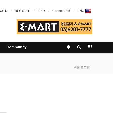
OGIN
REGISTER
FIND
Connect 185
ENG
Community
회원 로그인