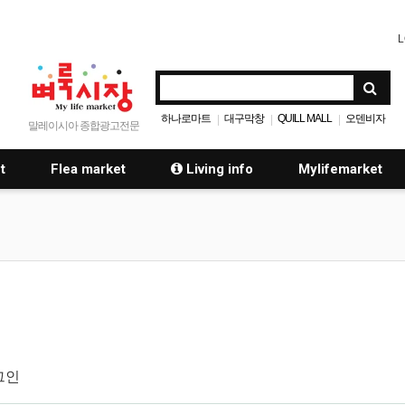
L
하나로마트
대구막창
QUILL MALL
오덴비자
|
|
|
말레이시아 종합광고전문
t
Flea market
Living info
Mylifemarket
그인