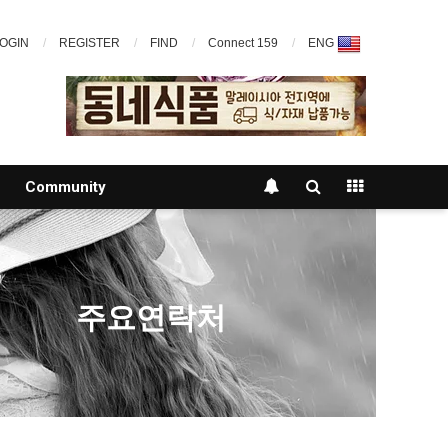
OGIN
REGISTER
FIND
Connect 159
ENG
Community
주요연락처