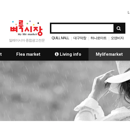
L
QUILL MALL
대구막창
하나로마트
오덴비자
|
|
|
말레이시아 종합광고전문
t
Flea market
Living info
Mylifemarket