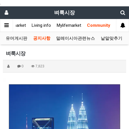
.
벼룩시장
Flea market
Living info
Mylifemarket
Community
유머게시판
공지사항
말레이시아관련뉴스
낱말맞추기
벼룩시장
0
7,823