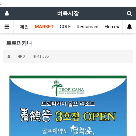
.
벼룩시장
메인
MARKET
GOLF
Restaurant
Flea market
트로피카나
0
41,535