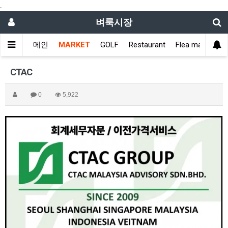
.
벼룩시장
메인
MARKET
GOLF
Restaurant
Flea market
CTAC
0
5,922