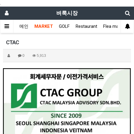
.
벼룩시장
메인
MARKET
GOLF
Restaurant
Flea market
CTAC
0
5,913