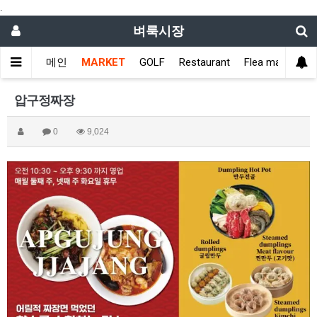
.
벼룩시장
메인
MARKET
GOLF
Restaurant
Flea market
압구정짜장
0
9,024