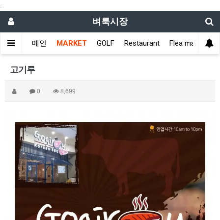
.
벼룩시장
메인
MARKET
GOLF
Restaurant
Flea market
고기루
0
8,699