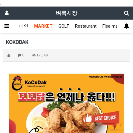
.
벼룩시장
메인
MARKET
GOLF
Restaurant
Flea market
KOKODAK
0
17,649