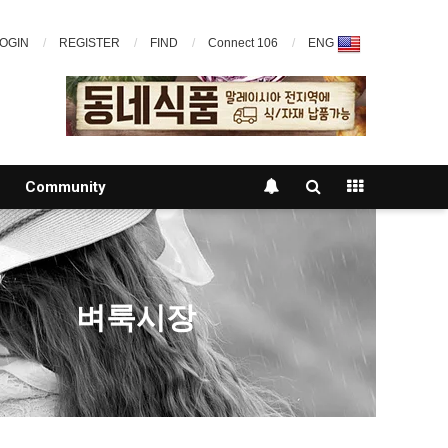
OGIN
REGISTER
FIND
Connect 106
ENG
Community
벼룩시장