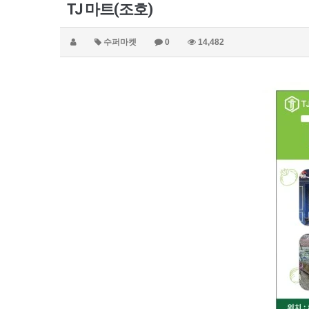
TJ 마트(조호)
수퍼마켓
0
14,482