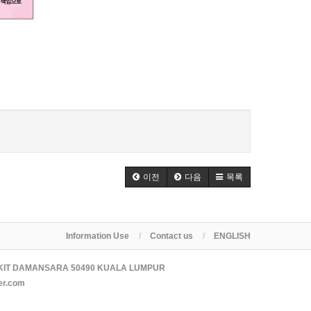
이전
다음
목록
Information Use
Contact us
ENGLISH
KIT DAMANSARA 50490 KUALA LUMPUR
er.com