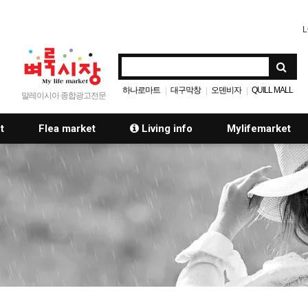
L
하나로마트
대구막창
오덴비자
QUILL MALL
|
|
|
말레이시아 종합광고전문
t
Flea market
Living info
Mylifemarket