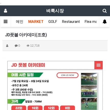
.
벼룩시장
메인
MARKET
GOLF
Restaurant
Flea market
JD풋볼 아카데미(조호)
0
12,718