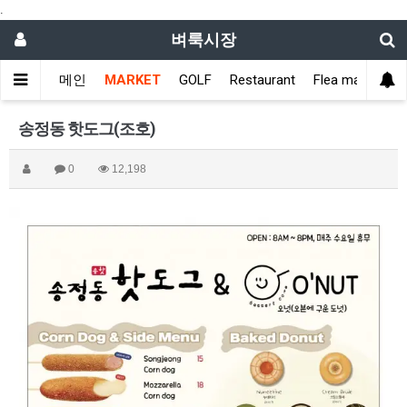
.
벼룩시장
메인
MARKET
GOLF
Restaurant
Flea market
송정동 핫도그(조호)
0
12,198