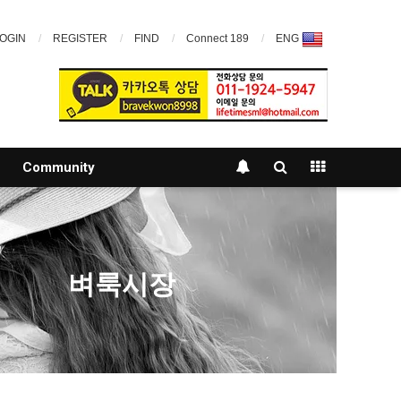
OGIN
REGISTER
FIND
Connect 189
ENG
Community
벼룩시장