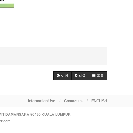
이전
다음
목록
Information Use
Contact us
ENGLISH
KIT DAMANSARA 50490 KUALA LUMPUR
er.com