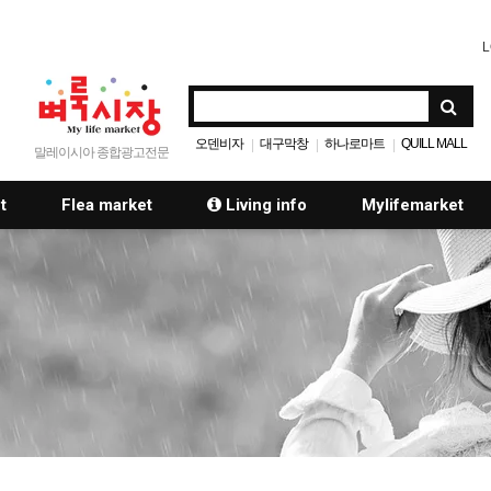
L
오덴비자
대구막창
하나로마트
QUILL MALL
|
|
|
말레이시아 종합광고전문
t
Flea market
Living info
Mylifemarket