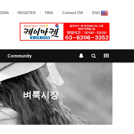
OGIN
REGISTER
FIND
Connect 258
ENG
Community
벼룩시장