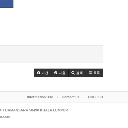
이전
다음
검색
목록
Information Use
Contact us
ENGLISH
KIT DAMANSARA 50490 KUALA LUMPUR
er.com