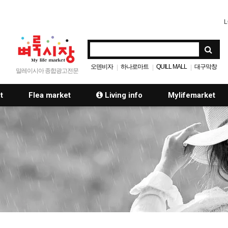
L
오덴비자
하나로마트
QUILL MALL
대구막창
|
|
|
말레이시아 종합광고전문
t
Flea market
Living info
Mylifemarket