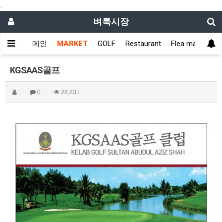
.
벼룩시장
메인
MARKET
GOLF
Restaurant
Flea market
KGSAAS골프
0
28,831