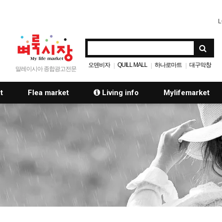
L
오덴비자
QUILL MALL
하나로마트
대구막창
|
|
|
말레이시아 종합광고전문
t
Flea market
Living info
Mylifemarket