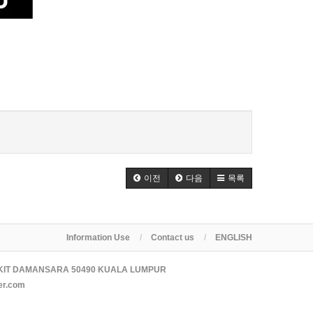
이전
다음
목록
Information Use
Contact us
ENGLISH
KIT DAMANSARA 50490 KUALA LUMPUR
er.com