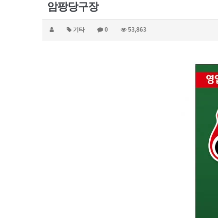
암팡당구장
기타
0
53,863