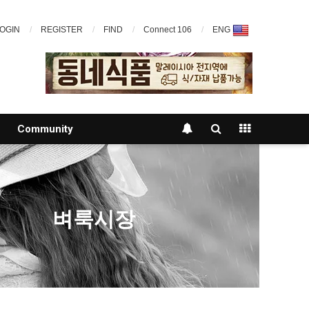
OGIN
REGISTER
FIND
Connect 106
ENG
Community
벼룩시장