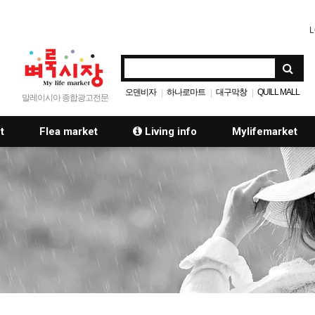
L
오덴비자
하나로마트
대구막창
QUILL MALL
|
|
|
말레이시아 종합광고전문
t
Flea market
Living info
Mylifemarket