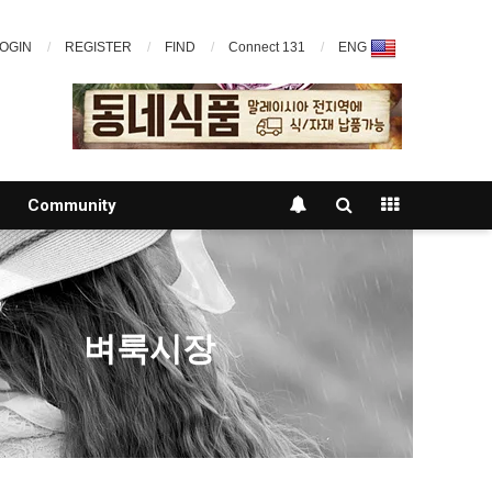
OGIN
REGISTER
FIND
Connect 131
ENG
Community
벼룩시장