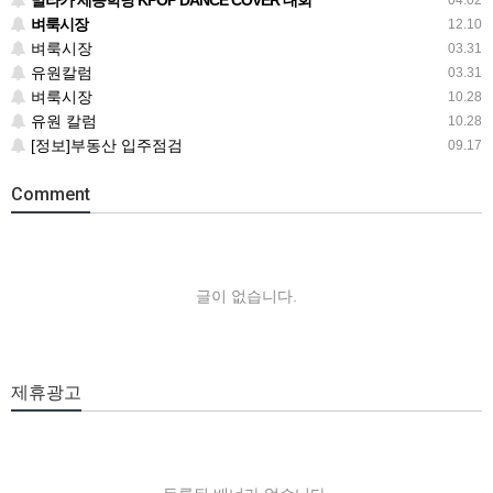
말라카 세종학당 KPOP DANCE COVER 대회
04.02
벼룩시장
12.10
벼룩시장
03.31
유원칼럼
03.31
벼룩시장
10.28
유원 칼럼
10.28
[정보]부동산 입주점검
09.17
Comment
글이 없습니다.
제휴광고