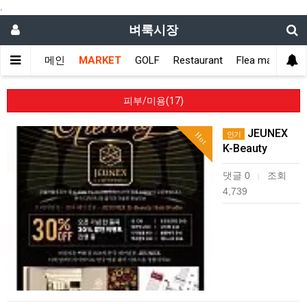
.
벼룩시장
메인
MARKET
GOLF
Restaurant
Flea market
피부/미용(17)
JEUNEX
인기
Hot
K-Beauty
댓글 0
조회
|
4,739