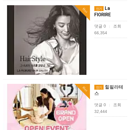
La
인기
Hot
FIORIRE
댓글 0
조회
|
66,354
힐필라테
인기
Hot
스
댓글 0
조회
|
32,444