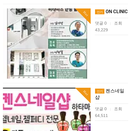
ON CLINIC
인기
Hot
댓글 0
조회
|
43,229
켄스네일
인기
Hot
샵
댓글 0
조회
|
64,511