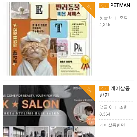
PETMAN
인기
Hot
댓글 0
조회
|
4,345
케이살롱
인기
Hot
반면
댓글 0
조회
|
8,364
케이살롱반면