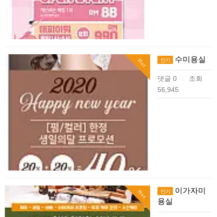
수미용실
인기
Hot
댓글 0
조회
|
56,945
이가자미
인기
Hot
용실