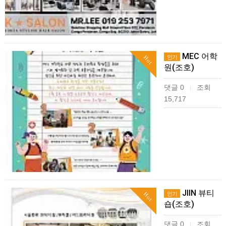
MEC 어학
인기
Hot
원(조호)
댓글 0
조회
|
15,717
JIIN 뷰티
인기
Hot
숍(조호)
댓글 0
조회
|