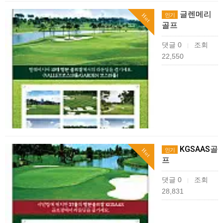
글렌메리
인기
Hot
골프
댓글 0
조회
|
22,550
KGSAAS골
인기
Hot
프
댓글 0
조회
|
28,831