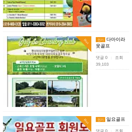
다마이라
인기
Hot
웃골프
댓글 0
조회
|
39,103
일요골프
인기
Hot
댓글 0
조회
|