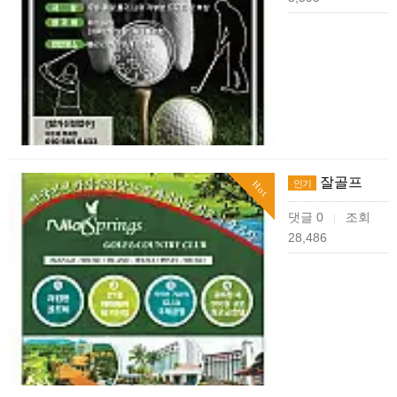
잘골프
인기
Hot
댓글 0
조회
|
28,486