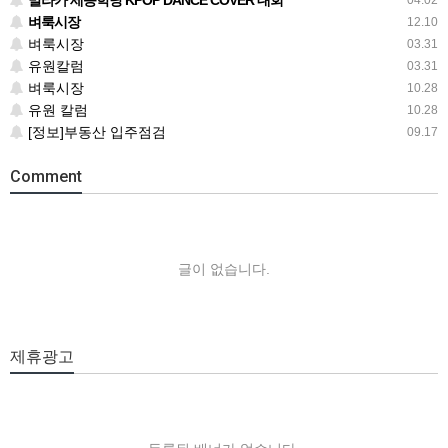
말라카 세종학당 KPOP DANCE COVER 대회
04.02
벼룩시장
12.10
벼룩시장
03.31
유원칼럼
03.31
벼룩시장
10.28
유원 칼럼
10.28
[정보]부동산 입주점검
09.17
Comment
글이 없습니다.
제휴광고