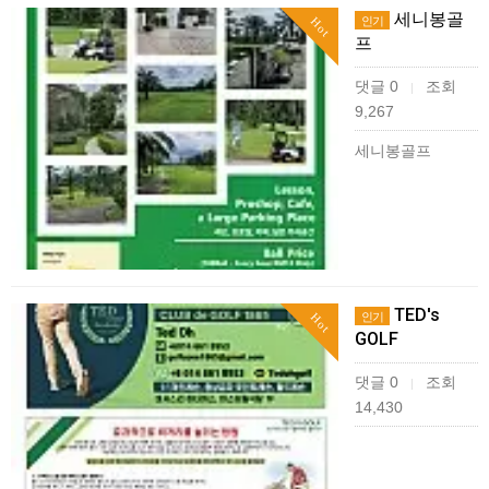
세니봉골
인기
Hot
프
댓글 0
조회
|
9,267
세니봉골프
TED's
인기
Hot
GOLF
댓글 0
조회
|
14,430