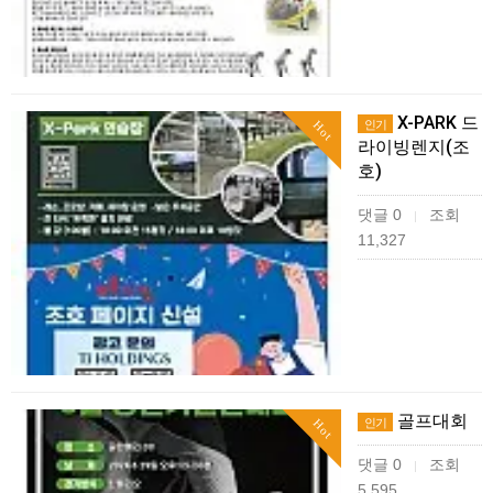
X-PARK 드
인기
Hot
라이빙렌지(조
호)
댓글 0
조회
|
11,327
골프대회
인기
Hot
댓글 0
조회
|
5,595