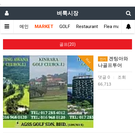
.
벼룩시장
메인
MARKET
GOLF
Restaurant
Flea market
골프(20)
겐팅아와
인기
Hot
나골프투어
댓글 0
조회
|
66,713