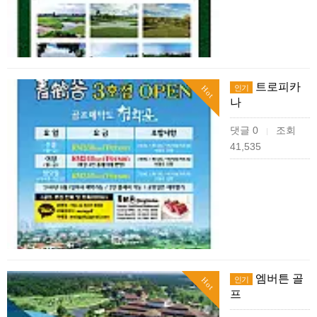
트로피카
인기
Hot
나
댓글 0
조회
|
41,535
엠버튼 골
인기
Hot
프