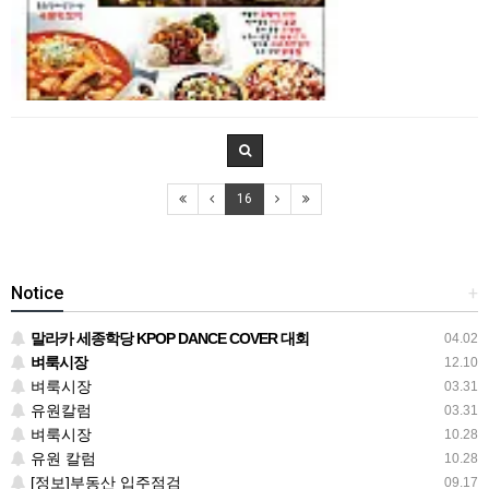
16
Notice
+
말라카 세종학당 KPOP DANCE COVER 대회
04.02
벼룩시장
12.10
벼룩시장
03.31
유원칼럼
03.31
벼룩시장
10.28
유원 칼럼
10.28
[정보]부동산 입주점검
09.17