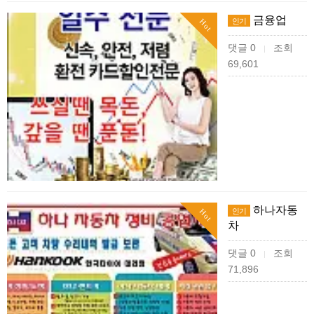
금융업
인기
Hot
댓글 0
조회
|
69,601
하나자동
인기
Hot
차
댓글 0
조회
|
71,896