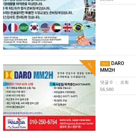
DARO
인기
Hot
MM2H
댓글 0
조회
|
56,580