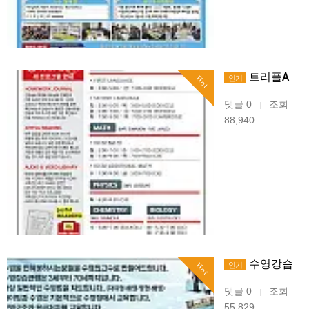
트리플A
인기
Hot
댓글 0
조회
|
88,940
수영강습
인기
Hot
댓글 0
조회
|
55,829