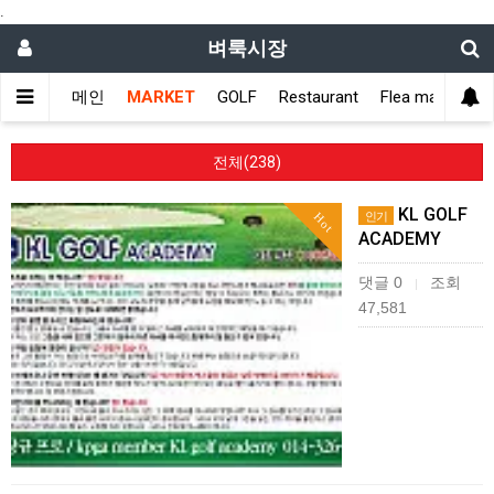
.
벼룩시장
메인
MARKET
GOLF
Restaurant
Flea market
전체(238)
KL GOLF
인기
Hot
ACADEMY
댓글 0
조회
|
47,581