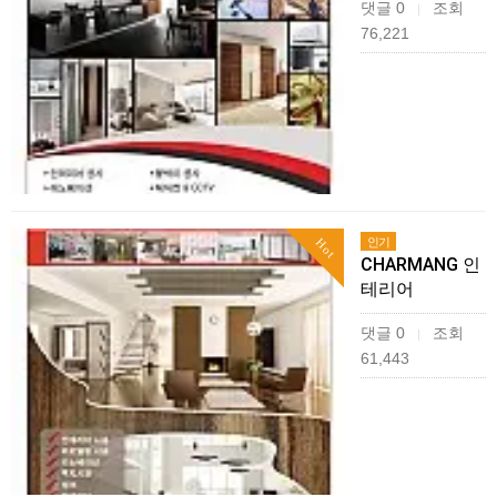
댓글 0
조회
|
76,221
인기
Hot
CHARMANG 인
테리어
댓글 0
조회
|
61,443