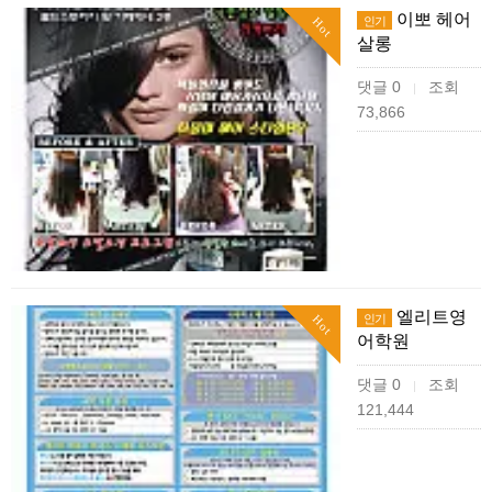
이뽀 헤어
인기
Hot
살롱
댓글 0
조회
|
73,866
엘리트영
인기
Hot
어학원
댓글 0
조회
|
121,444