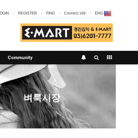
OGIN
REGISTER
FIND
Connect 169
ENG
Community
벼룩시장