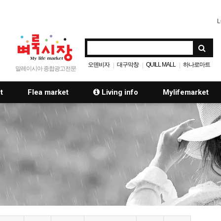
L
오덴비자
대구막창
QUILL MALL
하나로마트
|
|
|
말레이시아 종합광고전문
t
Flea market
Living info
Mylifemarket