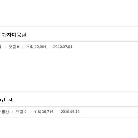
이가자미용실
용
댓글 0
조회 42,964
2019.07.04
|
|
|
yfirst
부동산
댓글 0
조회 36,716
2019.06.19
|
|
|