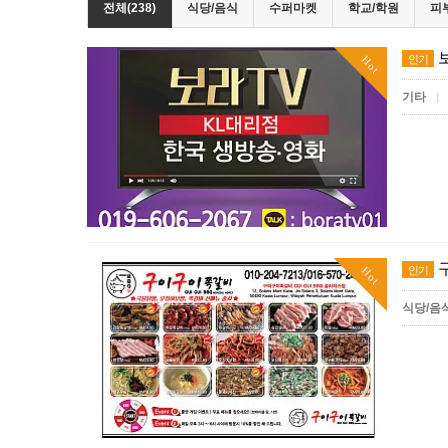
전체(238)
식당/음식
수퍼마켓
학교/학원
피
인기
Hot
기타
|
인기
Hot
식당/음