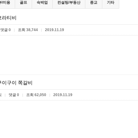
부/미용
골프
숙박업
컨설팅/부동산
종교
기타
보라티비
댓글 0
조회 38,744
2019.11.19
|
|
구이구이 쪽갈비
식
댓글 0
조회 62,050
2019.11.19
|
|
|