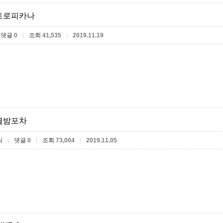
트로피카나
댓글 0
조회 41,535
2019.11.19
|
|
별밤포차
식
댓글 0
조회 73,004
2019.11.05
|
|
|