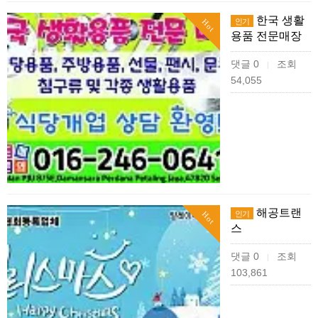
한국 생활
인기
Hot
용품 전문매장
댓글 0
조회
|
54,055
해공트랜
인기
Hot
스
댓글 0
조회
|
103,861