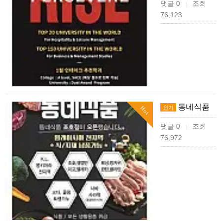
댓글 0
조회
|
76,123
동네식품
인기
Hot
댓글 0
조회
|
76,972