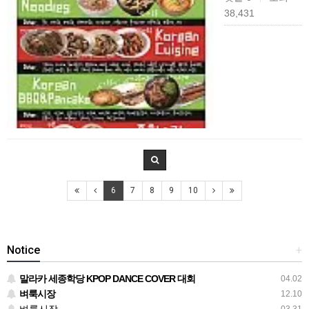
38,431
6
7
8
9
10
Notice
+
말라카 세종학당 KPOP DANCE COVER 대회
04.02
벼룩시장
12.10