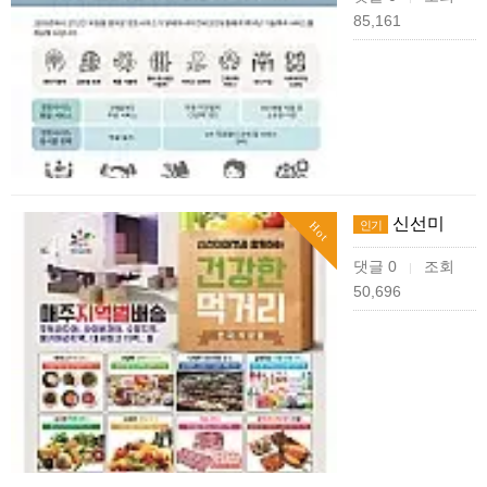
85,161
신선미
인기
Hot
댓글 0
조회
|
50,696