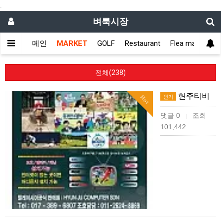
.
벼룩시장
메인
MARKET
GOLF
Restaurant
Flea market
전체(238)
현주티비
인기
Hot
댓글 0
조회
|
101,442