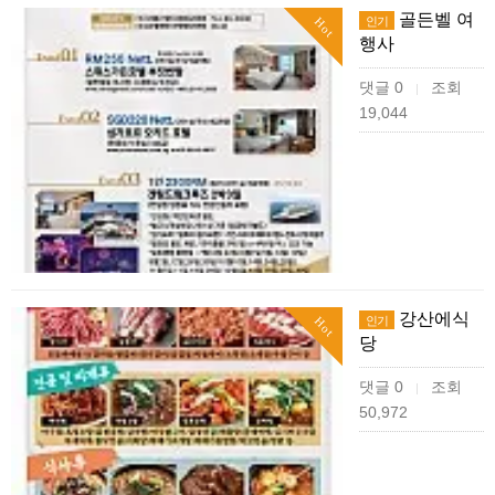
골든벨 여
인기
Hot
행사
댓글 0
조회
|
19,044
강산에식
인기
Hot
당
댓글 0
조회
|
50,972