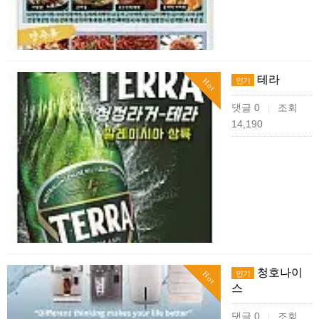
테라
인기
Hot
댓글 0
조회
|
14,190
청호나이
인기
Hot
스
댓글 0
조회
|