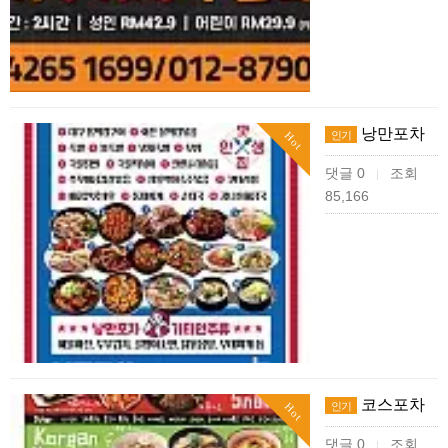
낭만포차
인기
Hot
댓글 0
조회
|
85,166
코스포차
인기
Hot
댓글 0
조회
|