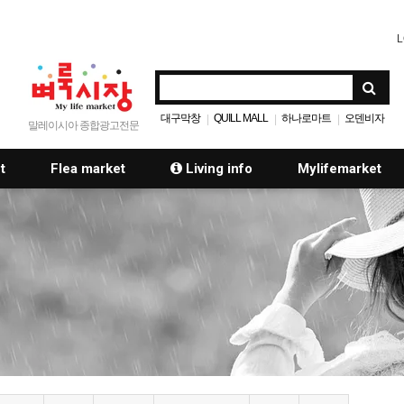
L
대구막창
QUILL MALL
하나로마트
오덴비자
|
|
|
말레이시아 종합광고전문
t
Flea market
Living info
Mylifemarket