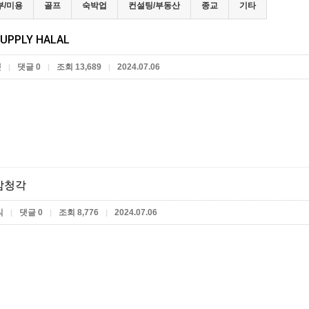
부/미용
골프
숙박업
컨설팅/부동산
종교
기타
UPPLY HALAL
켓
댓글 0
조회 13,689
2024.07.06
|
|
|
삼청각
식
댓글 0
조회 8,776
2024.07.06
|
|
|