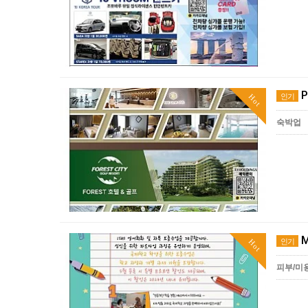
P
인기
Hot
숙박업
M
인기
Hot
피부/미