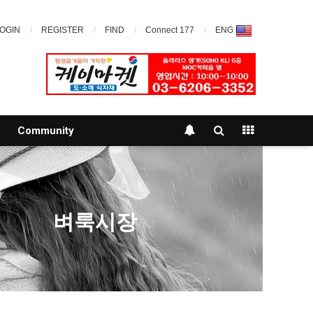
OGIN
REGISTER
FIND
Connect 177
ENG
Community
벼룩시장