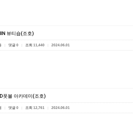
IIN 뷰티숍(조호)
용
댓글 0
조회 11,440
2024.06.01
|
|
|
D풋볼 아카데미(조호)
원
댓글 0
조회 12,761
2024.06.01
|
|
|