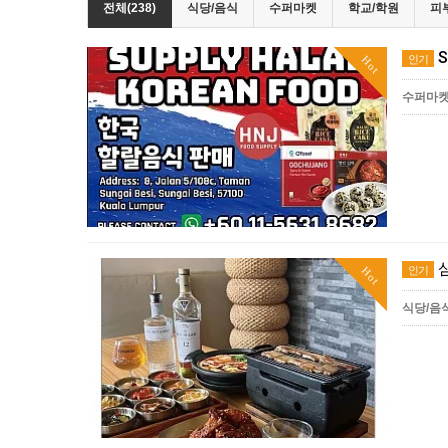
전체(238)
식당/음식
수퍼마켓
학교/학원
피
S
인기
Hot
수퍼마
인기
Hot
식당/음