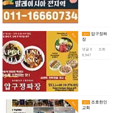
압구정짜
인기
Hot
장
댓글 0
조회
|
8,947
조호한인
인기
Hot
교회