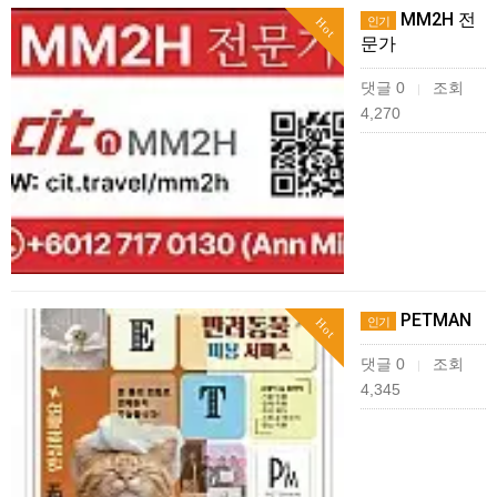
MM2H 전
인기
Hot
문가
댓글 0
조회
|
4,270
PETMAN
인기
Hot
댓글 0
조회
|
4,345