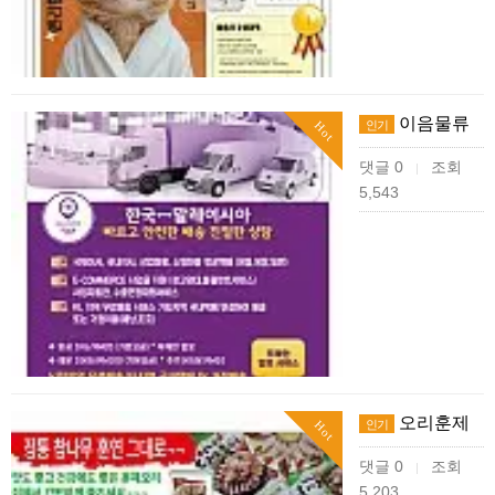
이음물류
인기
Hot
댓글 0
조회
|
5,543
오리훈제
인기
Hot
댓글 0
조회
|
5,203