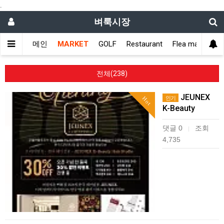
.
벼룩시장
메인
MARKET
GOLF
Restaurant
Flea market
전체(238)
JEUNEX
인기
Hot
K-Beauty
댓글 0
조회
|
4,735