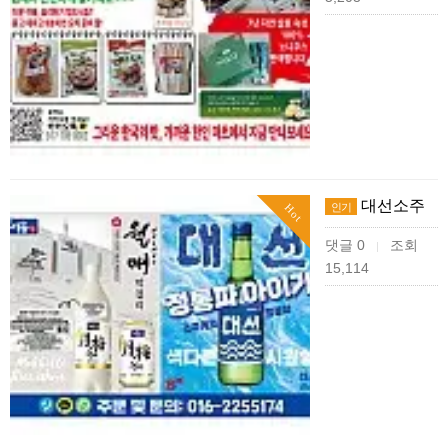
대선소주
인기
Hot
댓글 0
조회
|
15,114