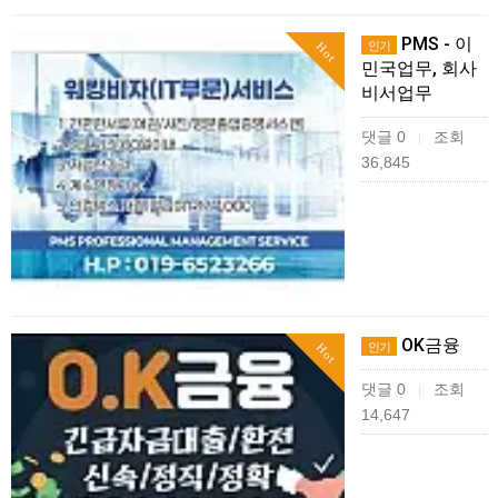
PMS - 이
인기
Hot
민국업무, 회사
비서업무
댓글 0
조회
|
36,845
OK금융
인기
Hot
댓글 0
조회
|
14,647