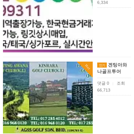
6,334
겐팅아와
인기
Hot
나골프투어
댓글 0
조회
|
66,713