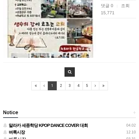
댓글 0
조회
|
15,771
1
2
3
4
5
Notice
+
말라카 세종학당 KPOP DANCE COVER 대회
04.02
벼룩시장
12.10