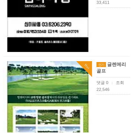
33,411
글렌메리
인기
Hot
골프
댓글 0
조회
|
22,546