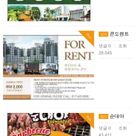
콘도렌트
인기
Hot
댓글 0
조회
|
28,045
순대야
인기
Hot
댓글 0
조회
|
43,421