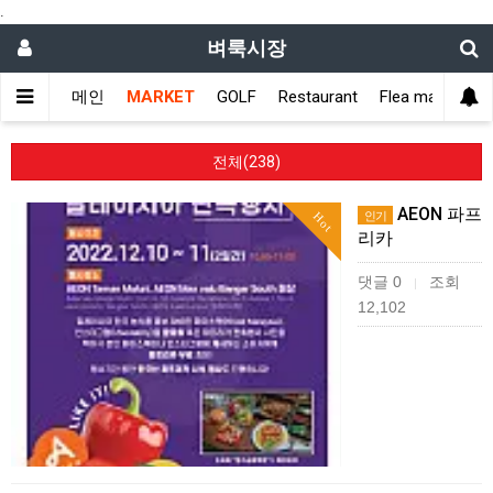
.
벼룩시장
메인
MARKET
GOLF
Restaurant
Flea market
전체(238)
AEON 파프
인기
Hot
리카
댓글 0
조회
|
12,102