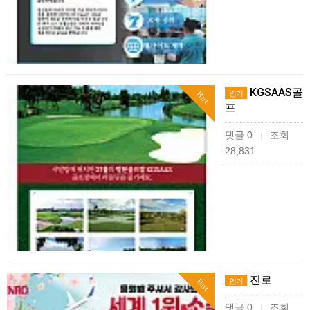
KGSAAS골
인기
Hot
프
댓글 0
조회
|
28,831
진로
인기
Hot
댓글 0
조회
|