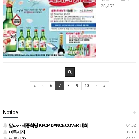
26,453
6
7
8
9
10
Notice
+
말라카 세종학당 KPOP DANCE COVER 대회
04.02
벼룩시장
12.10