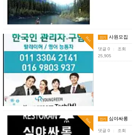
사원모집
인기
Hot
댓글 0
조회
|
25,905
심야싸롱
인기
Hot
댓글 0
조회
|