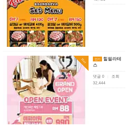
힐필라테
인기
Hot
스
댓글 0
조회
|
32,444