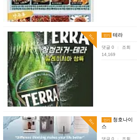
테라
인기
Hot
댓글 0
조회
|
14,169
청호나이
인기
Hot
스
댓글 0
조회
|