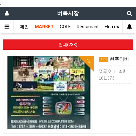
.
벼룩시장
메인
MARKET
GOLF
Restaurant
Flea market
전체(238)
현주티비
인기
Hot
댓글 0
조회
|
101,373