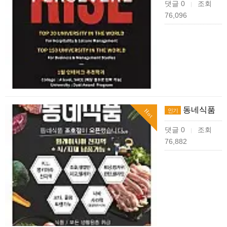
댓글 0
조회
|
76,096
동네식품
인기
Hot
댓글 0
조회
|
76,882