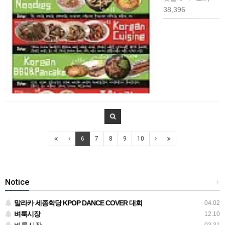
38,396
6
7
8
9
10
Notice
+
말라카 세종학당 KPOP DANCE COVER 대회
04.02
벼룩시장
12.10