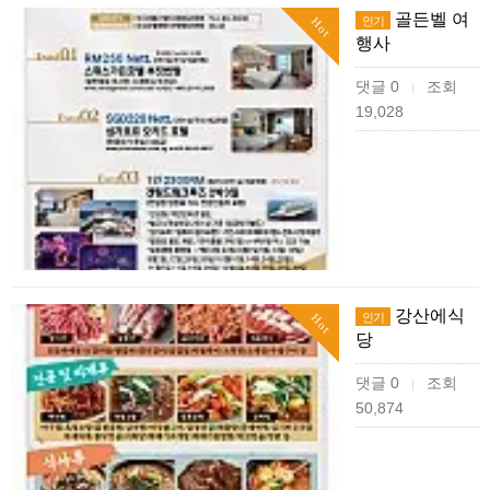
골든벨 여
인기
Hot
행사
댓글 0
조회
|
19,028
강산에식
인기
Hot
당
댓글 0
조회
|
50,874