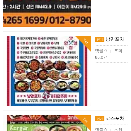
낭만포차
인기
Hot
댓글 0
조회
|
85,074
코스포차
인기
Hot
댓글 0
조회
|