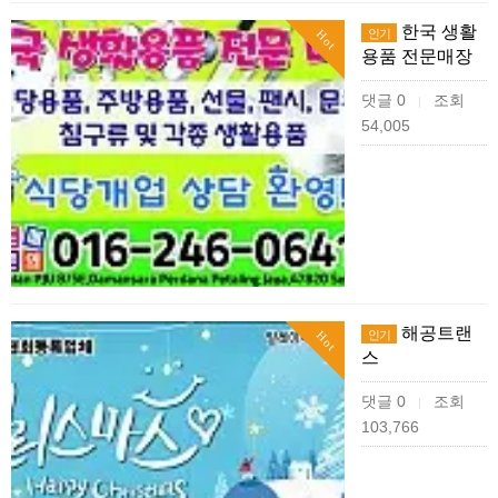
한국 생활
인기
Hot
용품 전문매장
댓글 0
조회
|
54,005
해공트랜
인기
Hot
스
댓글 0
조회
|
103,766