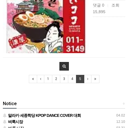
댓글 0
조회
|
15,895
1
2
3
4
5
Notice
+
말라카 세종학당 KPOP DANCE COVER 대회
04.02
벼룩시장
12.10