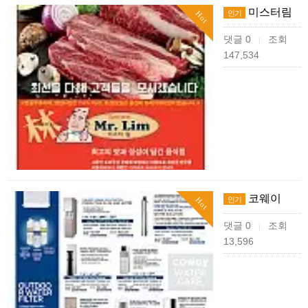
미스터림
인기
Hot
댓글 0
조회
|
147,534
코웨이
인기
Hot
댓글 0
조회
|
13,596