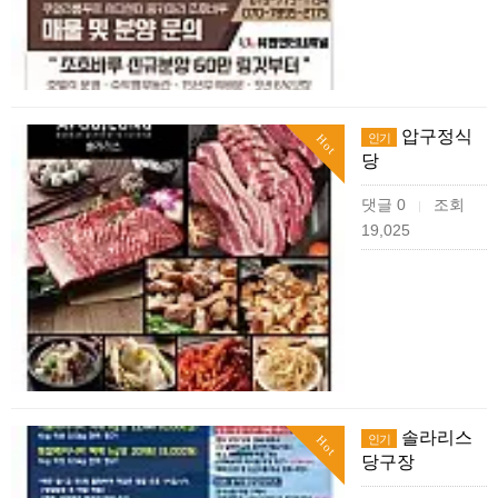
압구정식
인기
Hot
당
댓글 0
조회
|
19,025
솔라리스
인기
Hot
당구장