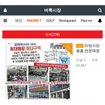
.
벼룩시장
메인
MARKET
GOLF
Restaurant
Flea market
전체(238)
리빙식당
인기
Hot
용품 전문매장
댓글 0
조회
|
60,867