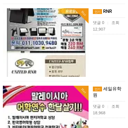
RNR
인기
Hot
댓글 0
조회
|
12,907
세일유학
인기
Hot
원
댓글 0
조회
|
18,968