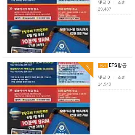
댓글 0
조회
|
29,487
EFS항공
인기
Hot
댓글 0
조회
|
14,949