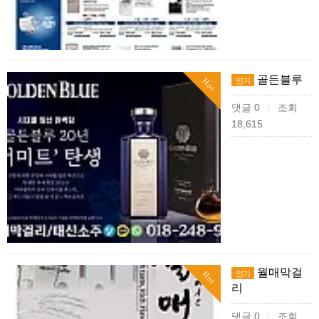
골든블루
인기
Hot
댓글 0
조회
|
18,615
월매막걸
인기
Hot
리
댓글 0
조회
|