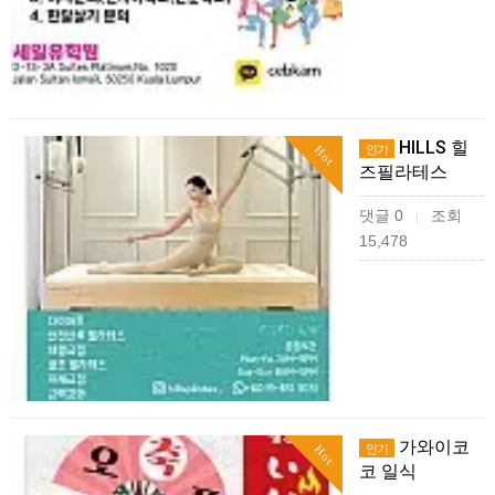
HILLS 힐
인기
Hot
즈필라테스
댓글 0
조회
|
15,478
가와이코
인기
Hot
코 일식