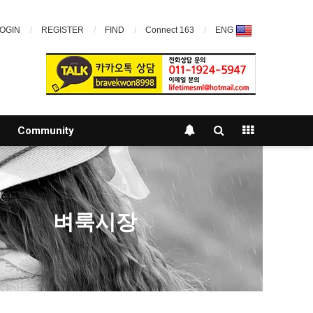
OGIN
REGISTER
FIND
Connect 163
ENG
Community
벼룩시장