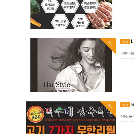
L
인기
Hot
피부/미
인기
Hot
식당/음