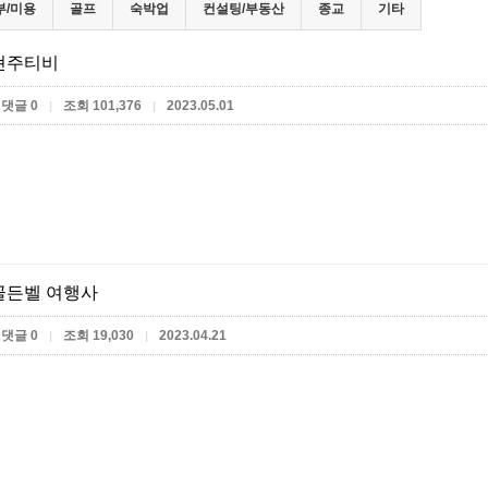
부/미용
골프
숙박업
컨설팅/부동산
종교
기타
현주티비
댓글 0
조회 101,376
2023.05.01
|
|
골든벨 여행사
댓글 0
조회 19,030
2023.04.21
|
|