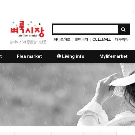
L
하나로마트
오덴비자
QUILL MALL
대구막창
|
|
|
말레이시아 종합광고전문
t
Flea market
Living info
Mylifemarket