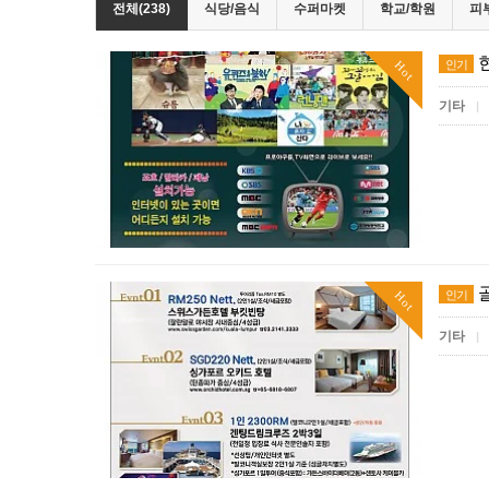
전체(238)
식당/음식
수퍼마켓
학교/학원
피
인기
Hot
기타
|
인기
Hot
기타
|