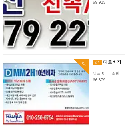
59,923
다로비자
인기
Hot
댓글 0
조회
|
66,379