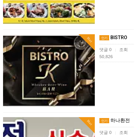
BISTRO
인기
Hot
댓글 0
조회
|
50,826
하나환전
인기
Hot
댓글 0
조회
|