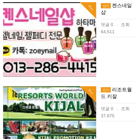
켄스네일
인기
Hot
샵
댓글 0
조회
|
64,511
리조트월
인기
Hot
드 키잘
댓글 0
조회
|
37,875