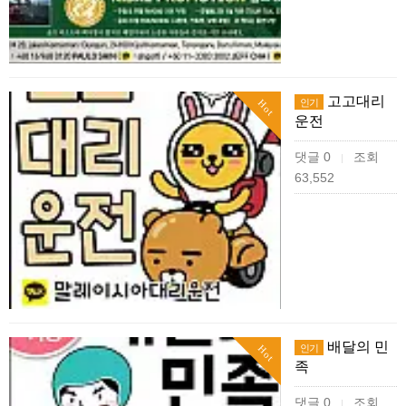
고고대리
인기
Hot
운전
댓글 0
조회
|
63,552
배달의 민
인기
Hot
족
댓글 0
조회
|