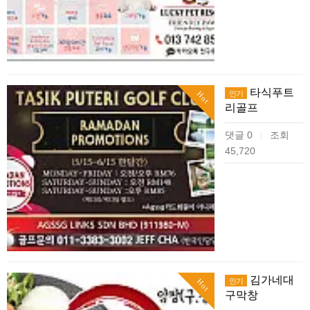
타식푸트
인기
Hot
리골프
댓글 0
조회
|
45,720
김가네대
인기
Hot
구막창