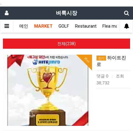
.
벼룩시장
메인
MARKET
GOLF
Restaurant
Flea market
전체(238)
하이트진
인기
Hot
로
댓글 0
조회
|
38,732