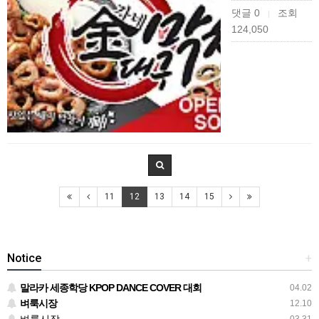
댓글 0
조회
|
124,050
11
12
13
14
15
Notice
+
말라카 세종학당 KPOP DANCE COVER 대회
04.02
벼룩시장
12.10