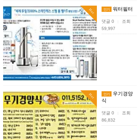
워터필터
인기
Hot
댓글 0
조회
|
59,997
우기경양
인기
Hot
식
댓글 0
조회
|
86,832