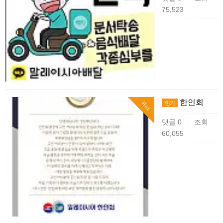
75,523
한인회
인기
Hot
댓글 0
조회
|
60,055