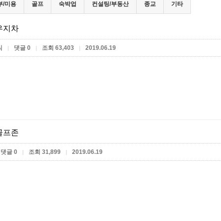
부/미용
골프
숙박업
컨설팅/부동산
종교
기타
우지차
식
댓글 0
조회 63,403
2019.06.19
|
|
|
골프존
댓글 0
조회 31,899
2019.06.19
|
|