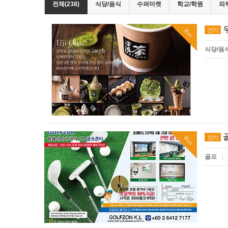
전체(238)
식당/음식
수퍼마켓
학교/학원
피
인기
Hot
식당/음
인기
Hot
골프
|