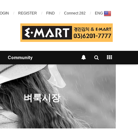
OGIN
REGISTER
FIND
Connect 282
ENG
Community
벼룩시장