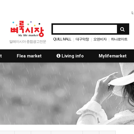
L
QUILL MALL
대구막창
오덴비자
하나로마트
|
|
|
말레이시아 종합광고전문
t
Flea market
Living info
Mylifemarket