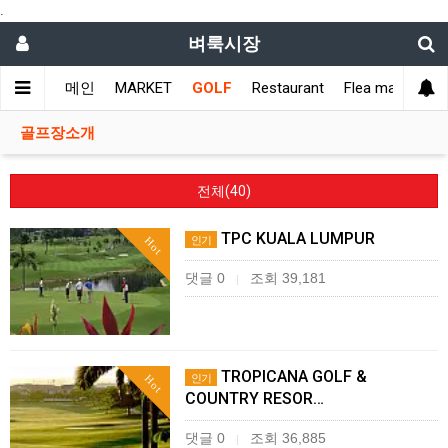
.
벼룩시장
메인
MARKET
GOLF
Restaurant
Flea market
L
골프장소개
전체(40)
TPC KUALA LUMPUR
인기
Hot
댓글 0
조회 39,181
|
TROPICANA GOLF &
인기
Hot
COUNTRY RESOR…
댓글 0
조회 36,885
|