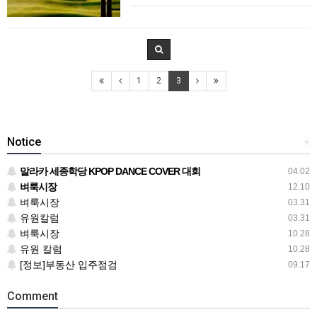
1
2
3
Notice
+
말라카 세종학당 KPOP DANCE COVER 대회
04.02
벼룩시장
12.10
벼룩시장
03.31
유원칼럼
03.31
벼룩시장
10.28
유원 칼럼
10.28
[정보]부동산 입주점검
09.17
Comment