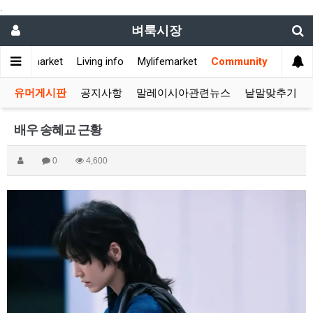
.
벼룩시장
Flea market
Living info
Mylifemarket
Community
유머게시판
공지사항
말레이시아관련뉴스
낱말맞추기
배우 송혜교 근황
0
4,600