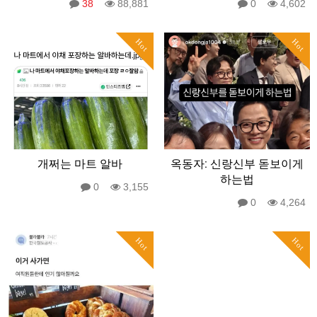
38
88,881
0
4,602
Hot
Hot
개쩌는 마트 알바
옥동자: 신랑신부 돋보이게
하는법
0
3,155
0
4,264
Hot
Hot