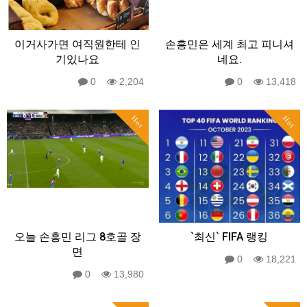
이거사가면 여직원한테 인
손흥민은 세계 최고 피니셔
기있나요
네요.
0
2,204
0
13,418
Hot
Hot
오늘 손흥민 리그 8호골 장
`최신` FIFA 랭킹
면
0
18,221
0
13,980