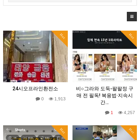
Hot
Hot
24시오프라인환전소
비○그라와 도둑-팔팔정 구
매 전 필독! 복용법·지속시
0
1,913
간…
1
4,257
Hot
Hot