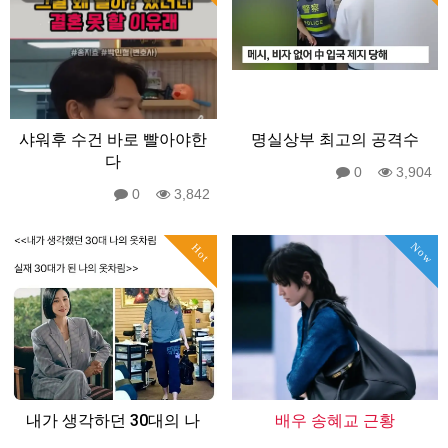
샤워후 수건 바로 빨아야한
명실상부 최고의 공격수
다
0
3,904
0
3,842
Now
Hot
내가 생각하던 30대의 나
배우 송혜교 근황