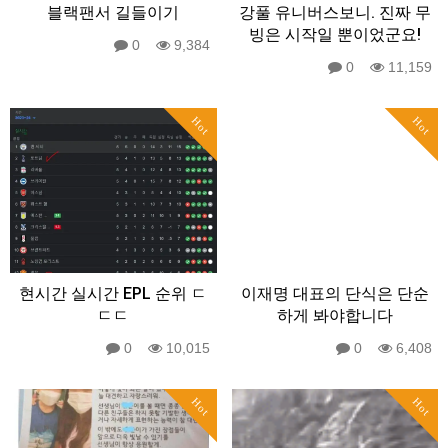
블랙팬서 길들이기
강풀 유니버스보니. 진짜 무
빙은 시작일 뿐이었군요!
0
9,384
0
11,159
Hot
Hot
현시간 실시간 EPL 순위 ㄷ
이재명 대표의 단식은 단순
ㄷㄷ
하게 봐야합니다
0
10,015
0
6,408
Hot
Hot