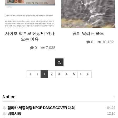
서이초 학부모 신상만 안나
곰이 달리는 속도
오는 이유
0
10,102
0
7,038
1
2
3
4
5
Notice
+
말라카 세종학당 KPOP DANCE COVER 대회
04.02
벼룩시장
12.10