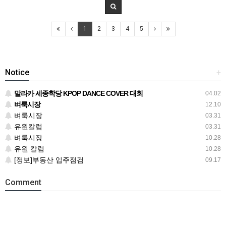
1
2
3
4
5
Notice
+
말라카 세종학당 KPOP DANCE COVER 대회
04.02
벼룩시장
12.10
벼룩시장
03.31
유원칼럼
03.31
벼룩시장
10.28
유원 칼럼
10.28
[정보]부동산 입주점검
09.17
Comment