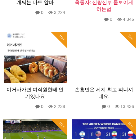
개쩌는 마트 알바
옥동자: 신랑신부 돋보이게
하는법
0
3,224
0
4,345
Hot
Hot
이거사가면 여직원한테 인
손흥민은 세계 최고 피니셔
기있나요
네요.
0
2,238
0
13,436
Hot
Hot