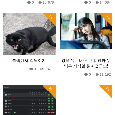
0
10,678
0
14,084
Hot
Hot
블랙팬서 길들이기
강풀 유니버스보니. 진짜 무
빙은 시작일 뿐이었군요!
0
9,411
0
11,192
Hot
Hot