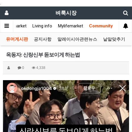
.
벼룩시장
Flea market
Living info
Mylifemarket
Community
유머게시판
공지사항
말레이시아관련뉴스
낱말맞추기
옥동자: 신랑신부 돋보이게 하는법
0
4,338