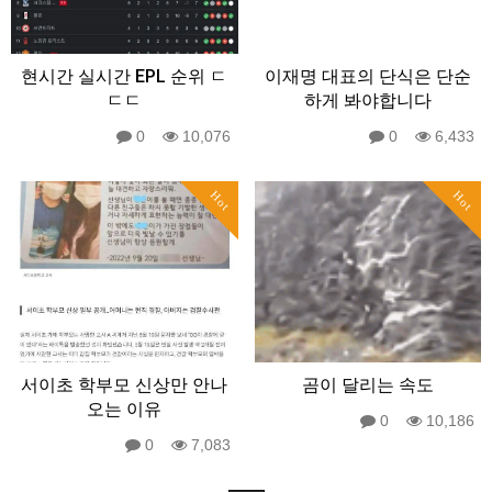
현시간 실시간 EPL 순위 ㄷ
이재명 대표의 단식은 단순
ㄷㄷ
하게 봐야합니다
0
10,076
0
6,433
Hot
Hot
서이초 학부모 신상만 안나
곰이 달리는 속도
오는 이유
0
10,186
0
7,083