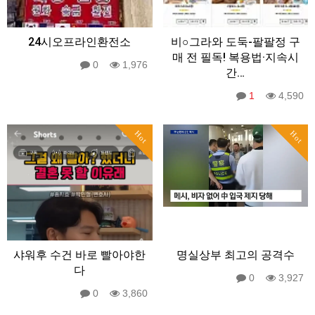
24시오프라인환전소
비○그라와 도둑-팔팔정 구
매 전 필독! 복용법·지속시
0
1,976
간…
1
4,590
Hot
Hot
샤워후 수건 바로 빨아야한
명실상부 최고의 공격수
다
0
3,927
0
3,860