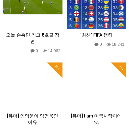
오늘 손흥민 리그 8호골 장
`최신` FIFA 랭킹
면
0
18,241
0
14,062
Hot
Hot
[유머] 임영웅이 임영웅인
[유머] I am 미국사람이에
이유
요.