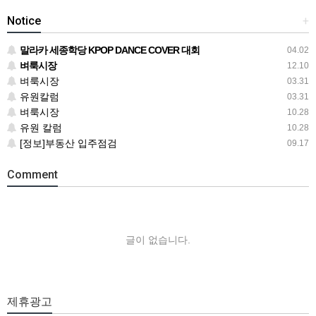
Notice
+
말라카 세종학당 KPOP DANCE COVER 대회
04.02
벼룩시장
12.10
벼룩시장
03.31
유원칼럼
03.31
벼룩시장
10.28
유원 칼럼
10.28
[정보]부동산 입주점검
09.17
Comment
글이 없습니다.
제휴광고