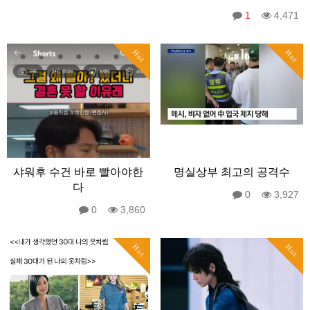
1
4,471
Hot
Hot
샤워후 수건 바로 빨아야한
명실상부 최고의 공격수
다
0
3,927
0
3,860
Hot
Hot