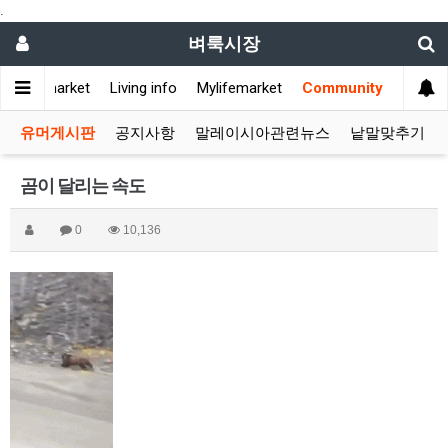
.
벼룩시장
Flea market
Living info
Mylifemarket
Community
유머게시판
공지사항
말레이시아관련뉴스
낱말맞추기
곰이 달리는 속도
0
10,136