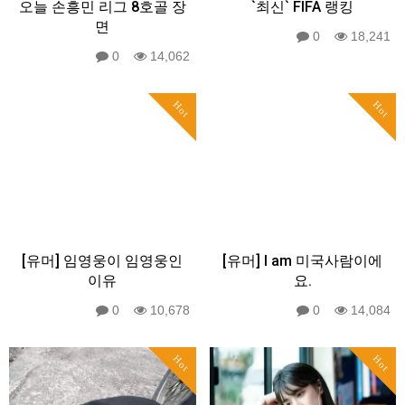
오늘 손흥민 리그 8호골 장
`최신` FIFA 랭킹
면
0
18,241
0
14,062
Hot
Hot
[유머] 임영웅이 임영웅인
[유머] I am 미국사람이에
이유
요.
0
10,678
0
14,084
Hot
Hot