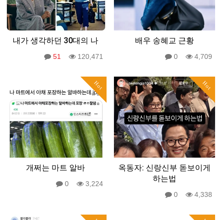
내가 생각하던 30대의 나
배우 송혜교 근황
51
120,471
0
4,709
Hot
Hot
개쩌는 마트 알바
옥동자: 신랑신부 돋보이게
하는법
0
3,224
0
4,338