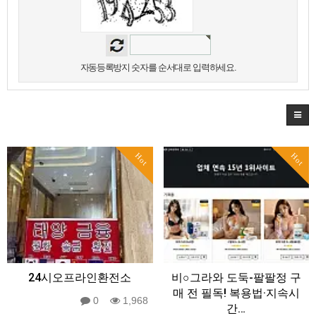
자동등록방지 숫자를 순서대로 입력하세요.
Hot
Hot
24시오프라인환전소
비○그라와 도둑-팔팔정 구
매 전 필독! 복용법·지속시
0
1,968
간…