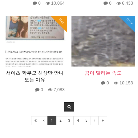
0
10,064
0
6,433
Now
Hot
서이초 학부모 신상만 안나
곰이 달리는 속도
오는 이유
0
10,153
0
7,083
1
2
3
4
5