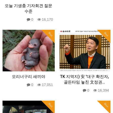
오늘 기생충 기자회견 질문
수준
0
16,170
Hot
Hot
오리너구리 새끼야
TK 지역지) 安 '대구 확진자,
골든타임 놓친 文정권…
0
17,051
0
16,394
Hot
Hot