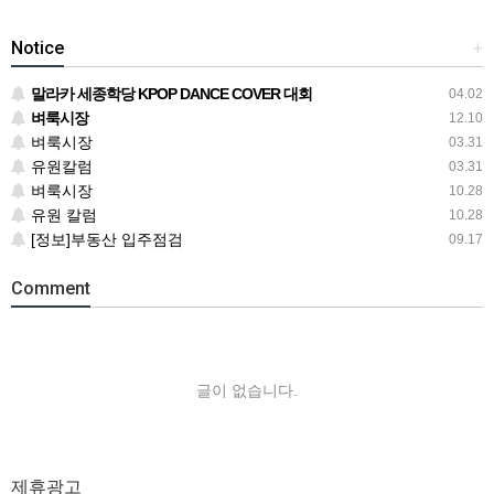
Notice
+
말라카 세종학당 KPOP DANCE COVER 대회
04.02
벼룩시장
12.10
벼룩시장
03.31
유원칼럼
03.31
벼룩시장
10.28
유원 칼럼
10.28
[정보]부동산 입주점검
09.17
Comment
글이 없습니다.
제휴광고