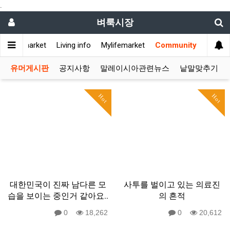
.
벼룩시장
Flea market
Living info
Mylifemarket
Community
유머게시판
공지사항
말레이시아관련뉴스
낱말맞추기
Hot
Hot
대한민국이 진짜 남다른 모
사투를 벌이고 있는 의료진
습을 보이는 중인거 같아요..
의 흔적
0
18,262
0
20,612