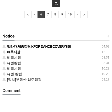
6
7
8
9
10
Notice
+
말라카 세종학당 KPOP DANCE COVER 대회
04.02
벼룩시장
12.10
벼룩시장
03.31
유원칼럼
03.31
벼룩시장
10.28
유원 칼럼
10.28
[정보]부동산 입주점검
09.17
Comment