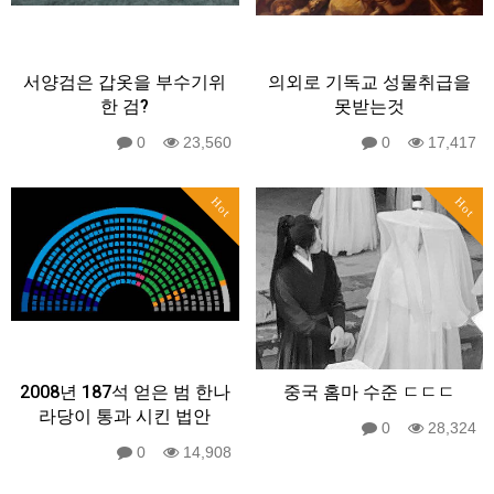
서양검은 갑옷을 부수기위
의외로 기독교 성물취급을
한 검?
못받는것
0
23,560
0
17,417
Hot
Hot
2008년 187석 얻은 범 한나
중국 홈마 수준 ㄷㄷㄷ
라당이 통과 시킨 법안
0
28,324
0
14,908