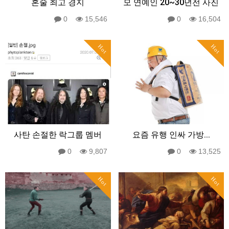
혼술 최고 경지
모 연예인 20~30년전 사진
0
15,546
0
16,504
Hot
Hot
사탄 손절한 락그룹 멤버
요즘 유행 인싸 가방...
0
9,807
0
13,525
Hot
Hot