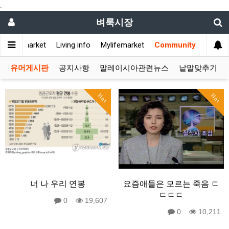
.
벼룩시장
Flea market
Living info
Mylifemarket
Community
유머게시판
공지사항
말레이시아관련뉴스
낱말맞추기
Hot
Hot
너 나 우리 연봉
요즘애들은 모르는 죽음 ㄷ
ㄷㄷㄷ
0
19,607
0
10,211