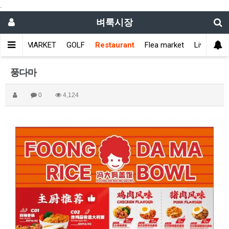
.
벼룩시장
메인
MARKET
GOLF
Restaurant
Flea market
Living info
풍다마
0
4,124