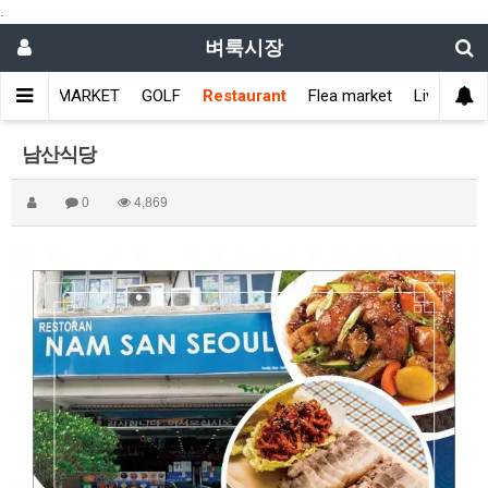
.
벼룩시장
메인
MARKET
GOLF
Restaurant
Flea market
Living info
남산식당
0
4,869